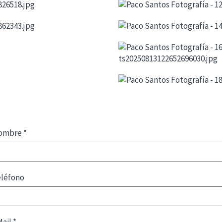
ombre
*
eléfono