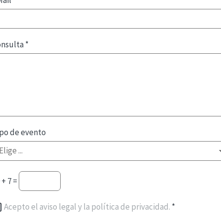
Mail
*
onsulta
*
po de evento
 + 7 =
Acepto el aviso legal y la política de privacidad.
*