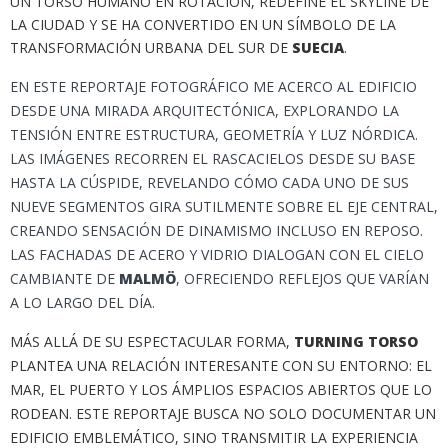
UN TORSO HUMANO EN ROTACIÓN, REDEFINE EL SKYLINE DE
LA CIUDAD Y SE HA CONVERTIDO EN UN SÍMBOLO DE LA
TRANSFORMACIÓN URBANA DEL SUR DE
SUECIA
.
EN ESTE REPORTAJE FOTOGRÁFICO ME ACERCO AL EDIFICIO
DESDE UNA MIRADA ARQUITECTÓNICA, EXPLORANDO LA
TENSIÓN ENTRE ESTRUCTURA, GEOMETRÍA Y LUZ NÓRDICA.
LAS IMÁGENES RECORREN EL RASCACIELOS DESDE SU BASE
HASTA LA CÚSPIDE, REVELANDO CÓMO CADA UNO DE SUS
NUEVE SEGMENTOS GIRA SUTILMENTE SOBRE EL EJE CENTRAL,
CREANDO SENSACIÓN DE DINAMISMO INCLUSO EN REPOSO.
LAS FACHADAS DE ACERO Y VIDRIO DIALOGAN CON EL CIELO
CAMBIANTE DE
MALMÖ
, OFRECIENDO REFLEJOS QUE VARÍAN
A LO LARGO DEL DÍA.
MÁS ALLÁ DE SU ESPECTACULAR FORMA,
TURNING TORSO
PLANTEA UNA RELACIÓN INTERESANTE CON SU ENTORNO: EL
MAR, EL PUERTO Y LOS ÁMPLIOS ESPACIOS ABIERTOS QUE LO
RODEAN. ESTE REPORTAJE BUSCA NO SOLO DOCUMENTAR UN
EDIFICIO EMBLEMÁTICO, SINO TRANSMITIR LA EXPERIENCIA